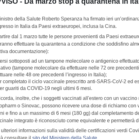
VISO - Da marzo stop a quarantena in Ital
Ministro della Salute Roberto Speranza ha firmato ieri un’ordinan
ngresso in Italia da Paesi extraeuropei, inclusa la Cina.
artire dal 1 marzo tutte le persone provenienti da Paesi extraeurop
ranno effettuare la quarantena a condizione che soddisfino alm
ativa documentazione):
ersi sottoposti ad un tampone molecolare o antigenico effettuato pr
ativo (tampone molecolare da effettuare nelle 72 ore precedenti 
ttuare nelle 48 ore precedenti l’ingresso in Italia);
r completato il ciclo vaccinale prescritto anti-SARS-CoV-2 ed ess
er guariti da COVID-19 negli ultimi 6 mesi.
ricorda, inoltre, che i soggetti vaccinati all'estero con un vacc
opharm o Sinovac, possono ricevere una dose di richiamo con v
rni e fino a un massimo di 6 mesi (180 gg) dal completamento del 
cinale integrato è riconosciuto come equivalente e permetterà di o
ulteriori informazioni sulla validità delle certificazioni verdi Covi
rà consultare il
sito del Ministero della Salute
.