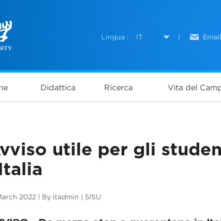
Lingua :
IT
|
Emai
ne
Didattica
Ricerca
Vita del Cam
vviso utile per gli stude
'Italia
March 2022 | By itadmin | SISU