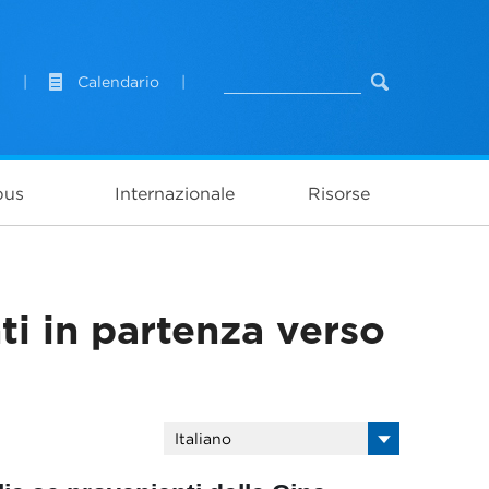
l
|
Calendario
|
pus
Internazionale
Risorse
nti in partenza verso
Italiano