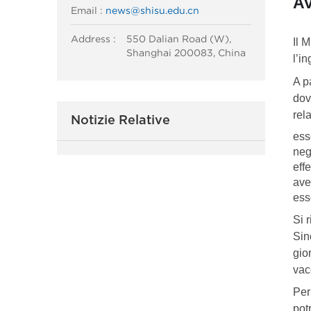
AV
Email :
news@shisu.edu.cn
Address :
550 Dalian Road (W),
Il 
Shanghai 200083, China
l’i
A p
dov
rel
Notizie Relative
ess
neg
effe
ave
ess
Si 
Sin
gio
vac
Per 
pot