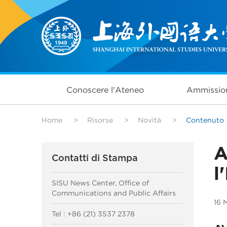
Conoscere l'Ateneo
Ammissio
Home
>
Risorse
>
Novità
>
Contenuto
A
Contatti di Stampa
l
SISU News Center, Office of
Communications and Public Affairs
16 
Tel : +86 (21) 3537 2378