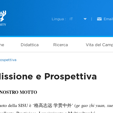
Lingua :
IT
|
Emai
ne
Didattica
Ricerca
Vita del Cam
rospettiva
issione e Prospettiva
 NOSTRO MOTTO
moto della SISU è ‘
’ (
ge gao zhi yuan, xu
格高志远
学贯中外
cellente, Prestigiosa, Lungimirante e Multiculturale’.