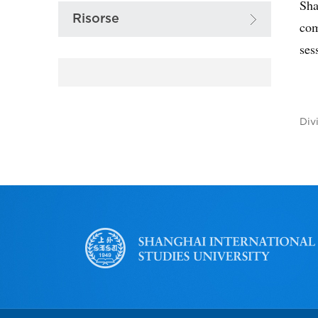
Sha
Risorse
com
ses
Div