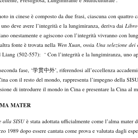
moto in cinese è composto da due frasi, ciascuna con quattro c
 uno deve avere l’integrità e la lungimiranza, deriva dai
Libro 
lano onestamente e agiscono con l’integrità vivranno con lun
altra fonte è trovata nella
Wen Xuan
, ossia
Una selezione dei 
 Liang (502-557): ‘ Con l’integrità e la lungimiranza, uno ap
seconda fase, ‘
’, riferendosi all’eccellenza accade
学贯中外
Cina con il resto del mondo, rappresenta l’impegno della SISU n
sione di introdurre il mondo in Cina e presentare la Cina al 
MA MATER
 alla SISU
è stata adottata ufficialmente come l’alma mater d
zo 1989 dopo essere cantata come prova e valutata dagli esper