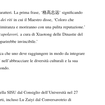
aratteri. La prima frase,
‘
’ significando
格高志远
dei riti
in cui il Maestro disse, ‘Coloro che
gimiranza e moriranno con una pulita reputazione.’
capolavori,
a cura di Xiaotong delle Dinastie del
parirebbe invincibile.’
mica che uno deve raggiungere in modo da integrare
ell’abbracciare le diversità culturali e la sua
mondo.
ella SISU dal Consiglio dell’Università nel 27
ti, incluso Lu Zaiyi dal Conversavotrio di