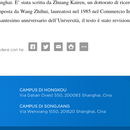
nghai. E’ stata scritta da Zhuang Kairen, un dottorato di ricer
posta da Wang Zhihui, laureatosi nel 1985 nel Commercio Int
santesimo anniversario dell’Università, il testo è stato revisi
idere con te:
CAMPUS DI HONGKOU
Via Dalian Ovest 550, 200083 Shanghai, Cina
CAMPUS DI SONGJIANG
Via Wenxiang 1550, 201620 Shanghai, Cina