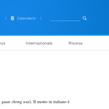
l
|
Calendario
|
pus
Internazionale
Risorse
e guan zhong wai
). Il motto in italiano è