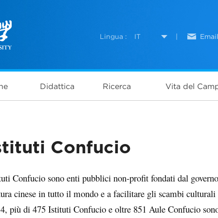
Lingua :
IT
|
Emai
ne
Didattica
Ricerca
Vita del Cam
stituti Confucio
ituti Confucio sono enti pubblici non-profit fondati dal gover
tura cinese in tutto il mondo e a facilitare gli scambi culturali
4, più di 475 Istituti Confucio e oltre 851 Aule Confucio sono s