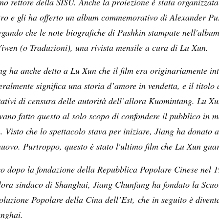
mo rettore della SISU. Anche la proiezione è stata organizzata
tro e gli ha offerto un album commemorativo di Alexander Pus
egando che le note biografiche di Pushkin stampate nell'album 
Yiwen (o Traduzioni), una rivista mensile a cura di Lu Xun.
ng ha anche detto a Lu Xun che il film era originariamente inti
teralmente significa una storia d’amore in vendetta, e il titolo 
tativi di censura delle autorità dell’allora Kuomintang. Lu X
vano fatto questo al solo scopo di confondere il pubblico in m
m. Visto che lo spettacolo stava per iniziare, Jiang ha donato a 
nuovo. Purtroppo, questo è stato l'ultimo film che Lu Xun guar
o dopo la fondazione della Repubblica Popolare Cinese nel 194
llora sindaco di Shanghai, Jiang Chunfang ha fondato la Scuol
oluzione Popolare della Cina dell’Est, che in seguito è diventa
nghai.