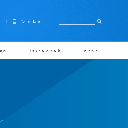
l
|
Calendario
|
pus
Internazionale
Risorse