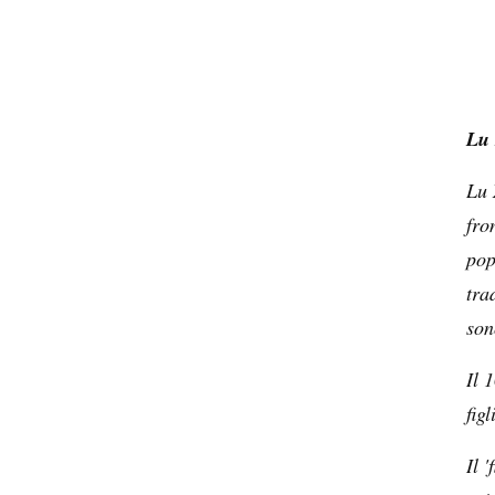
Lu 
Lu 
fro
pop
tra
son
Il 
fig
Il 