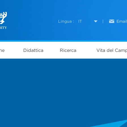
Lingua :
IT
|
Emai
ne
Didattica
Ricerca
Vita del Cam