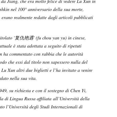
 da Jiang, che era molto felice di vedere Lu Xun in
hkin nel 100° anniversario della sua morte,
erano realmente redatte dagli articoli pubblicati
tolato '
' (fu chou yan yu) in cinese,
复仇艳遇
attuale è stata adottata a seguito di ripetuti
un ha commentato con rabbia che le autorità
odo che essi dal titolo non sapessero nulla del
Lu Xun altri due biglietti e l’ha invitato a venire
dato nella sua vita.
9, su richiesta e con il sostegno di Chen Yi,
a di Lingua Russa affiliata all’Università della
to l’Università degli Studi Internazionali di