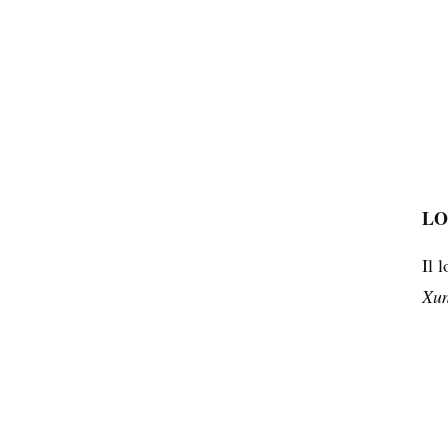
LO
Il 
Xu