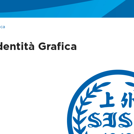
ica
dentità Grafica