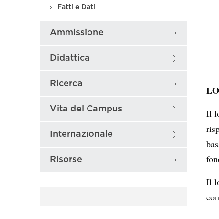
Fatti e Dati
Ammissione
Didattica
Ricerca
L
Vita del Campus
Il 
ris
Internazionale
bas
fon
Risorse
Il 
con