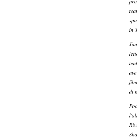
pri
tea
spi
in 
Jia
let
ten
ave
fil
di 
Poc
l'a
Riv
Sha