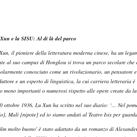
Xun e la SISU: Al di là del parco
Xun, il pioniere della letteratura moderna cinese, ha un lega
nte al suo campus di Hongkou si trova un parco secolare che 
olarmente conosciuto come un rivoluzionario, un pensatore e 
duttore e un esperto di linguistica, la cui carriera letteraria
o meno importanti o numerosi rispetto alle opere create da lui
10 ottobre 1936, Lu Xun ha scritto nel suo diario: ‘... Nel p
lio], Mali [nipote] ed io siamo andati al Teatro Isis per guar
'film molto buono' è stato adattato da un romanzo di Alexande